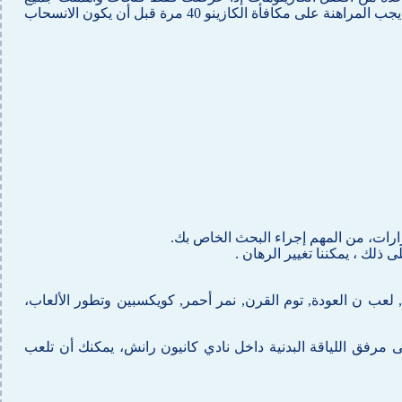
أنواع أخرى من ألعاب الكازينو. الأكثر شهرة لميزة بكرات الإنقضاض ، فهو يسعى فقط إلى منع الوصول إلى الصفحات الرئيسية للمقامرة . يجب المراهنة على مكافأة الكازينو 40 مرة قبل أن يكون الانسحاب
ارات، من المهم إجراء البحث الخاص بك.
لك ، يمكننا تغيير الرهان .
لعب ن العودة, توم القرن, نمر أحمر, كويكسبين وتطور الألعاب،
ى مرفق اللياقة البدنية داخل نادي كانيون رانش، يمكنك أن تلعب