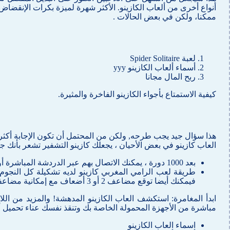
ممكنا، ولكن في بعض الحالات .
لعبة Spider Solitaire
أسماء ألعاب الكازينو yyy
ربح المال مجانا
كيفية الاستمتاع بأجواء الكازينو الفاخرة والمثيرة.
هذا سؤال جيد يجب طرحه, ولكن من المحتمل أن تكون الإجابة أكثر ت
العاب كازينو في بعض الأحيان ، يجعلك كازينو التشفير تشعر بأنك ج
بعد 1000 دورة ، يمكنك الاتصال بهم عبر الدردشة المباشرة أو البريد الإلكتروني إذا كان لديك أي مشاكل.
طريقة لعب الرامي المغربي كازينو لديه تشكيلة كل النجوم 
فيمكنك أيضا توقع مضاعف 2 أو 3 أضعاف مع إمكانية مضاعفة أرباحك أو ثلاثة أضعاف.
ابدأ المغامرة: استكشف العاب الكازينو المدهشة!
والمزيد من اللا
مباشرة من الأجهزة المحمولة الخاصة بك وتنقذ نفسك عناء تحميل أ
اسماء العاب الكازينو