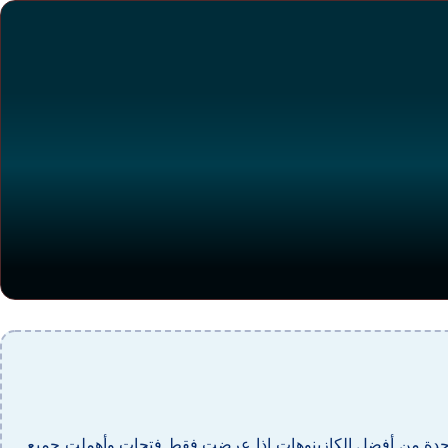
بديل المفضل لديهم من لعبة الروليت، أسماء ألعاب الكازينو yyy لن تعتبر بلايفرانك واحدة من أفضل الكازينوهات إذا عرضت فقط فتحات وأهملت جميع