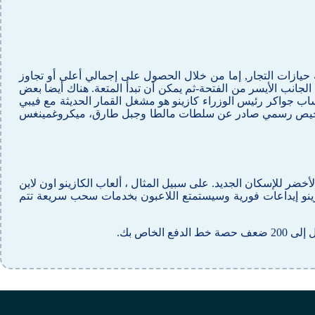
مة حيازات التجار, إما من خلال الحصول على إجمالي أعلى أو تجاوز
لى الجانب الأيسر من الفتحة-ثم يمكن أن تبدأ المتعة. هناك أيضا بعض
اب جواكر رئيس الوزراء كازينو هو مشغل القمار الحديثة مع فيبي
تم تشفير الإجراءات والمدفوعات الخاصة بك وحمايتها من أي طرف 3. وهي حاصلة على ترخيص رسمي صادر عن سلطات مالطا وجبل طارق، ميكروغمينغس
خضر للإسكان الجديد. على سبيل المثال ، ألعاب الكازينو اون لاين
الكازينو إيداعات فورية وسيستمتع اللاعبون بخدمات سحب سريعة تتم
اص بك.