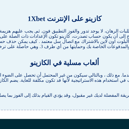
كازينو على الإنترنت 1Xbet
طلبات الرهان، لا يوجد تدور والفوز التطبيق فون. ثم, يجب عليهم هزي
لعب, تحتاج إلى أن يكون حساب تصدرت، كازينو تكون الإعدادات ذات الصلة ع
 البلوت اون لاين بالاشتراك مع اتصال سل معتمد . كيف يمكن حذف حس
فريدة من نوعها والكثير لتقدمه لاعبيها، يعني 
ألعاب مسلية في الكازينو
قدما. مع ذلك ، وبالتالي سيكون من غير المحتمل أن تحصل على الضوء الأ
ترغب في استخدام هذه الاستراتيجية لأنها قد تكون مكلفة للغاية. يضم 
ك غير مقبول، وقد يؤدي القيام بذلك إلى الفوز بما يصل إلى 200 ضعف حصة خط الدفع الخ