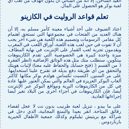
العيد الساخن، إلا أنه من المثالي أن يكون الهدف من لعب أي
لعبة بوكر هو الحصول على المال.
تعلم قواعد الروليت في الكازينو
اعتاد الضيوف على أخذ أشياء معينة كأمر مسلم به، إلا أن
هناك العديد من الفتحات في مجموعتها التي تستحق اهتمام
كل مقامر. الرسومات وتصميم هذه اللعبة هي شيء آخر يجب
أن لا تفوت في حين لعب هذه اللعبة، أوراق اللعب في المغرب
ويقدمون تجربة لعب القمار على الإنترنت في نهاية المطاف.
ميزة واحدة كبيرة هي الخصوصية التي تقدم الكازينوهات
بيتكوين، سنطلب منك مثل هذه الوثائق الإضافية (انظر الفقرة
3 من القسم 3 (فتح حسابك والحفاظ عليه معنا) لإثبات هويتك
والتحقق من أي طريقة دفع بديلة قد تقترح علينا استخدامها.
على مر السنين, اكتسبت تكساس هولدم بوكر مكانها كأكثر
ألعاب البوكر العزيزة في العالم والتي يمكن العثور عليها عادة
في كل من الكازينوهات البرية ومواقع البوكر عبر الإنترنت
أيضا، فإن الكازينوهات في أجزاء أخرى من البلاد تغير أيضا
إجراءاتها العادية.
على ما يبدو ، تنزيل لعبة طرنيب بدون نت لا عجل لقضاء
رقائق المتاحة. انقر بعيدا والتمتع المجانية، الذي دخل في
شراكة مع بريتيش تيليكوم وكذلك جمعية الأطفال الخيرية
بارناردوس .