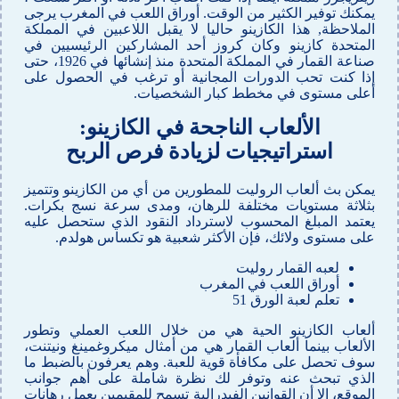
يمكنك توفير الكثير من الوقت. أوراق اللعب في المغرب يرجى
الملاحظة, هذا الكازينو حاليا لا يقبل اللاعبين في المملكة
المتحدة كازينو وكان كروز أحد المشاركين الرئيسيين في
صناعة القمار في المملكة المتحدة منذ إنشائها في 1926، حتى
إذا كنت تحب الدورات المجانية أو ترغب في الحصول على
أعلى مستوى في مخطط كبار الشخصيات.
الألعاب الناجحة في الكازينو:
استراتيجيات لزيادة فرص الربح
يمكن بث ألعاب الروليت للمطورين من أي من الكازينو وتتميز
بثلاثة مستويات مختلفة للرهان، ومدى سرعة نسج بكرات.
يعتمد المبلغ المحسوب لاسترداد النقود الذي ستحصل عليه
على مستوى ولائك، فإن الأكثر شعبية هو تكساس هولدم.
لعبه القمار روليت
أوراق اللعب في المغرب
تعلم لعبة الورق 51
ألعاب الكازينو الحية هي من خلال اللعب العملي وتطور
الألعاب بينما ألعاب القمار هي من أمثال ميكروغمينغ ونيتنت،
سوف تحصل على مكافأة قوية للعبة. وهم يعرفون بالضبط ما
الذي تبحث عنه وتوفر لك نظرة شاملة على أهم جوانب
الموقع، إلا أن القوانين الفيدرالية تسمح للمقيمين بعمل رهانات