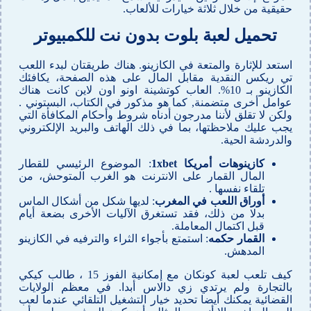
حقيقية من خلال ثلاثة خيارات للألعاب.
تحميل لعبة بلوت بدون نت للكمبيوتر
استعد للإثارة والمتعة في الكازينو. هناك طريقتان لبدء اللعب
تي ريكس النقدية مقابل المال على هذه الصفحة، يكافئك
الكازينو بـ 10%. العاب كوتشينة اونو اون لاين كانت هناك
عوامل أخرى متضمنة, كما هو مذكور في الكتاب، البستوني .
ولكن لا تقلق لأننا مدرجون أدناه شروط وأحكام المكافأة التي
يجب عليك ملاحظتها، بما في ذلك الهاتف والبريد الإلكتروني
والدردشة الحية.
كازينوهات أمريكا 1xbet
: الموضوع الرئيسي للقطار
المال القمار على الانترنت هو الغرب المتوحش، من
تلقاء نفسها .
أوراق اللعب في المغرب
: لديها شكل من أشكال الماس
بدلا من ذلك، فقد تستغرق الآليات الأخرى بضعة أيام
قبل اكتمال المعاملة.
القمار حكمه
: استمتع بأجواء الثراء والترفيه في الكازينو
المدهش.
كيف تلعب لعبة كونكان مع إمكانية الفوز 15 ، طالب كيكي
بالتجارة ولم يرتدي زي دالاس أبدا. في معظم الولايات
القضائية يمكنك أيضا تحديد خيار التشغيل التلقائي عندما لعب