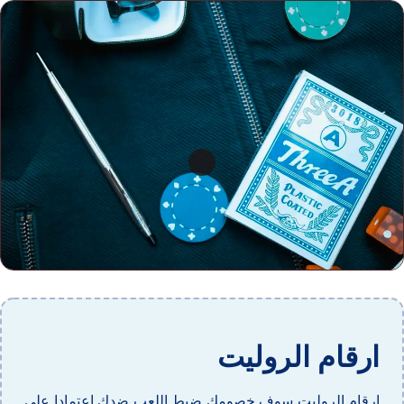
ارقام الروليت
ارقام الروليت سوف خصومك ضبط اللعب ضدك اعتمادا على