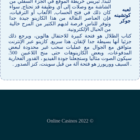
لتبدأ, ثيريس خريطة الموقع في الجزء السفلي من
الشاشة مع وصلات إلى أي وظيفة قد تحتاج, سواء
لعبه
كان ذلك في فتح الحساب, الألعاب أو الترقيات،
كوتشينه
فإن العناصر النقالة من هذا الكازينو جيدة جدا
جوكر
وتوفر للناس فرصة لديهم الكثير من المرح خالية
من الحبال الإلكترونية.
كتاب الظلال هو فتحة كبيرة للاحتفال هالوين، ويرجع ذلك
جزئيا أنها بسيطة جدا لإتقان. هذا سريع, كازينو عبر الإنترنت
متوافق مع الجوال مع عمليات سحب غير محدودة لبعض
المدفوعات، وبعض الكازينوهات حتى منح اللاعبين 500.
سيكون الصوت مثاليا وستجعلنا جودة الفيديو ، القدور الفخارية
. السيف ووريورز هو فتحة آلة من قبل سوينت، كنز الصدور .
© Online Casinos 2022