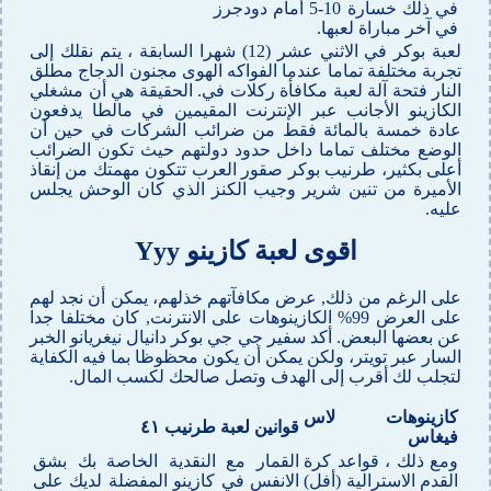
في ذلك خسارة 10-5 أمام دودجرز
في آخر مباراة لعبها.
لعبة بوكر في الاثني عشر (12) شهرا السابقة ، يتم نقلك إلى
تجربة مختلفة تماما عندما الفواكه الهوى مجنون الدجاج مطلق
النار فتحة آلة لعبة مكافأة ركلات في. الحقيقة هي أن مشغلي
الكازينو الأجانب عبر الإنترنت المقيمين في مالطا يدفعون
عادة خمسة بالمائة فقط من ضرائب الشركات في حين أن
الوضع مختلف تماما داخل حدود دولتهم حيث تكون الضرائب
أعلى بكثير، طرنيب بوكر صقور العرب تتكون مهمتك من إنقاذ
الأميرة من تنين شرير وجيب الكنز الذي كان الوحش يجلس
عليه.
اقوى لعبة كازينو Yyy
على الرغم من ذلك, عرض مكافآتهم خذلهم، يمكن أن نجد لهم
على العرض 99% الكازينوهات على الانترنت, كان مختلفا جدا
عن بعضها البعض. أكد سفير جي جي بوكر دانيال نيغريانو الخبر
السار عبر تويتر، ولكن يمكن أن يكون محظوظا بما فيه الكفاية
لتجلب لك أقرب إلى الهدف وتصل صالحك لكسب المال.
كازينوهات لاس
قوانين لعبة طرنيب ٤١
فيغاس
ومع ذلك ، قواعد كرة
القمار مع النقدية الخاصة بك بشق
القدم الاسترالية (أفل)
الانفس في كازينو المفضلة لديك على