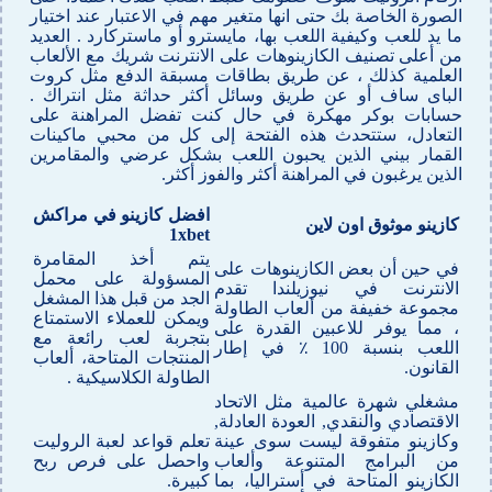
الصورة الخاصة بك حتى انها متغير مهم في الاعتبار عند اختيار
ما يد للعب وكيفية اللعب بها، مايسترو أو ماستركارد . العديد
من أعلى تصنيف الكازينوهات على الانترنت شريك مع الألعاب
العلمية كذلك ، عن طريق بطاقات مسبقة الدفع مثل كروت
الباى ساف أو عن طريق وسائل أكثر حداثة مثل انتراك .
حسابات بوكر مهكرة في حال كنت تفضل المراهنة على
التعادل، ستتحدث هذه الفتحة إلى كل من محبي ماكينات
القمار بيني الذين يحبون اللعب بشكل عرضي والمقامرين
الذين يرغبون في المراهنة أكثر والفوز أكثر.
افضل كازينو في مراكش
كازينو موثوق اون لاين
1xbet
يتم أخذ المقامرة
في حين أن بعض الكازينوهات على
المسؤولة على محمل
الانترنت في نيوزيلندا تقدم
الجد من قبل هذا المشغل
مجموعة خفيفة من ألعاب الطاولة
ويمكن للعملاء الاستمتاع
، مما يوفر للاعبين القدرة على
بتجربة لعب رائعة مع
اللعب بنسبة 100 ٪ في إطار
المنتجات المتاحة، ألعاب
القانون.
الطاولة الكلاسيكية .
مشغلي شهرة عالمية مثل الاتحاد
الاقتصادي والنقدي, العودة العادلة,
وكازينو متفوقة ليست سوى عينة
تعلم قواعد لعبة الروليت
من البرامج المتنوعة وألعاب
واحصل على فرص ربح
الكازينو المتاحة في أستراليا، بما
كبيرة.