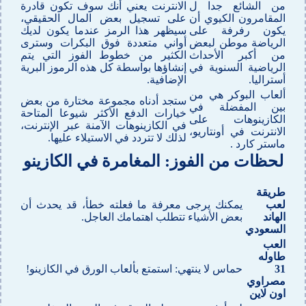
من الشائع جدا ل
الانترنت يعني أنك سوف تكون قادرة
المقامرون الكيوي أن
على تسجيل بعض المال الحقيقي،
يكون رفرفة على
سيظهر هذا الرمز عندما يكون لديك
الرياضة موطن لبعض
أواني متعددة فوق البكرات وسترى
من أكبر الأحداث
الكثير من خطوط الفوز التي يتم
الرياضية السنوية في
إنشاؤها بواسطة كل هذه الرموز البرية
أستراليا.
الإضافية.
ألعاب البوكر هي من
ستجد أدناه مجموعة مختارة من بعض
بين المفضلة في
خيارات الدفع الأكثر شيوعا المتاحة
الكازينوهات على
في الكازينوهات الآمنة عبر الإنترنت،
الانترنت في أونتاريو،
لذلك لا تتردد في الاستيلاء عليها.
ماستر كارد .
لحظات من الفوز: المغامرة في الكازينو
طريقة
لعب
يمكنك يرجى معرفة ما فعلته خطأ، قد يحدث أن
الهاند
بعض الأشياء تتطلب اهتمامك العاجل.
السعودي
العب
طاوله
31
حماس لا ينتهي: استمتع بألعاب الورق في الكازينو!
مصراوي
اون لاين