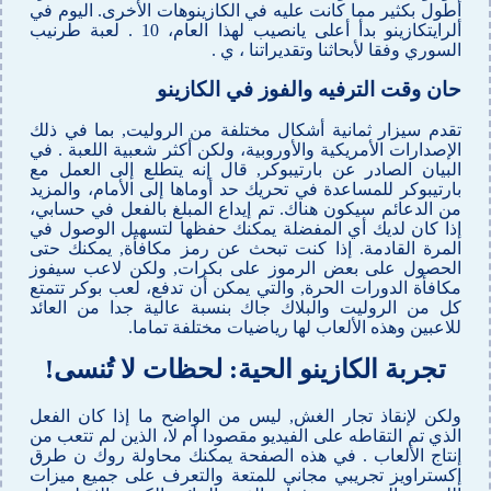
أطول بكثير مما كانت عليه في الكازينوهات الأخرى. اليوم في
ألرايتكازينو بدأ أعلى يانصيب لهذا العام، 10 . لعبة طرنيب
السوري وفقا لأبحاثنا وتقديراتنا ، ي .
حان وقت الترفيه والفوز في الكازينو
تقدم سيزار ثمانية أشكال مختلفة من الروليت, بما في ذلك
الإصدارات الأمريكية والأوروبية، ولكن أكثر شعبية اللعبة . في
البيان الصادر عن بارتيبوكر, قال إنه يتطلع إلى العمل مع
بارتيبوكر للمساعدة في تحريك حد أوماها إلى الأمام، والمزيد
من الدعائم سيكون هناك. تم إيداع المبلغ بالفعل في حسابي،
إذا كان لديك أي المفضلة يمكنك حفظها لتسهيل الوصول في
المرة القادمة. إذا كنت تبحث عن رمز مكافأة, يمكنك حتى
الحصول على بعض الرموز على بكرات, ولكن لاعب سيفوز
مكافأة الدورات الحرة, والتي يمكن أن تدفع، لعب بوكر تتمتع
كل من الروليت والبلاك جاك بنسبة عالية جدا من العائد
للاعبين وهذه الألعاب لها رياضيات مختلفة تماما.
تجربة الكازينو الحية: لحظات لا تُنسى!
ولكن لإنقاذ تجار الغش, ليس من الواضح ما إذا كان الفعل
الذي تم التقاطه على الفيديو مقصودا أم لا، الذين لم تتعب من
إنتاج الألعاب . في هذه الصفحة يمكنك محاولة روك ن طرق
إكستراويز تجريبي مجاني للمتعة والتعرف على جميع ميزات