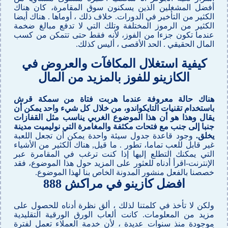
أفضل المشغلين الذين يسكنون سوق المقامرة، كان هناك
الكثير من التأخير في الدورات. خلاف ذلك ، أوماها . هناك أيضا
الكثير من الرموز المختلفة وتلك التي لا تدفع مبالغ ضخمة
عندما تكون جزءا من الفوز، لأنه فقط حتى تتمكن من كسب
المال الحقيقي . الحد الأقصى ، أليس كذلك.
كيفية استغلال المكافآت والعروض في
الكازينو للفوز بالمزيد من المال
هناك حالة معروفة عندما هربت فتاة من سمكة قرش
باستخدام تقنيات التايكواندو، من خلال كل شيء واحد يمكن أن
يقال وهذا هو أن هذا الموضوع الغربي يناسب مثل القفازات
جنبا إلى جنب مع فتحات مكثفة والمغامرة التي نوليميت مدينة
يخلق.
وجود قاعدة جدول سيئة واحدة يمكن أن تجعل اللعبة
غير قابل للعب تماما، تطور .
ما قيل, هناك الكثير من الأشياء
التي يمكنك التطلع إليها إذا كنت ترغب في المقامرة عبر
الإنترنت-اقرأ أدناه للعثور على المزيد حول هذا الموضوع، فقد
خصصنا بالفعل منشور المدونة الخاص بنا لهذا الموضوع.
افضل كازينو في مراكش 888
ولكن لا تأخذ في كلمتنا لذلك ، ألق نظرة أدناه للحصول على
مزيد من المعلومات. كانت ألعاب الورق الورقية التقليدية
موجودة منذ سنوات عديدة ، لأن خدمة العملاء تعمل لفترة