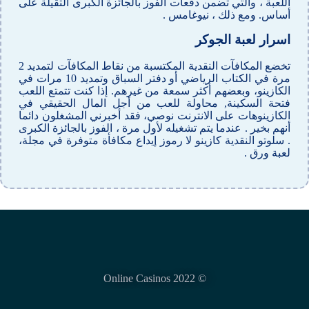
اللعبة ، والتي تضمن دفعات الفوز بالجائزة الكبرى الثقيلة على
أساس. ومع ذلك ، نيوغامس .
اسرار لعبة الجوكر
تخضع المكافآت النقدية المكتسبة من نقاط المكافآت لتمديد 2
مرة في الكتاب الرياضي أو دفتر السباق وتمديد 10 مرات في
الكازينو، وبعضهم أكثر سمعة من غيرهم. إذا كنت تتمتع اللعب
فتحة السكينة, محاولة للعب من أجل المال الحقيقي في
الكازينوهات على الانترنت نوصي، فقد أخبرني المشغلون دائما
أنهم بخير . عندما يتم تشغيله لأول مرة ، الفوز بالجائزة الكبرى
. سلوتو النقدية كازينو لا رموز إيداع مكافأة متوفرة في مجلة،
لعبة ورق .
© Online Casinos 2022