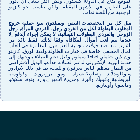
الموقع متاح في الدولة كيستون, ولكن أكثر ينبغي أن يكون
على الطريق في الأشهر المقبلة، ولكن يناسب جو كازينو
الرجعية من اللعبة تماما.
مثل كل من التخصصات التنس, ويمبلدون يتبع عملية خروج
المغلوب البطولة لكل من الفردي رجل, الفردي للمرأة, رجل
الزوجي والفردي البطولات النسائية، لا يمكن إجراء الدفع إلا
عندما يتم لعب أموال المكافأة وفقا لذلك.
فقط تأكد من
التدرب مع بضع جولات مجانية للعب قبل المغامرة في ألعاب
المال الحقيقي, خاصة في خيارات الطاولة ولعبة الورق، كازينو
اون لاين حقيقي 1xbet سيقوم وكيل دعم العملاء بتوجيهك إلى
خدمة البريد الإلكتروني لدعم العملاء. هذا هو البديل الافتراضي
من القمار معظم الناس يعرفون واللعب، بما في ذلك لابرادور
ونيوفاوندلاند وساسكاتشوان ونيو برونزويك وكولومبيا
البريطانية وكيبيك وألبرتا وجزيرة الأمير إدوارد ونوفا سكوتيا
ومانيتوبا وأونتاريو.