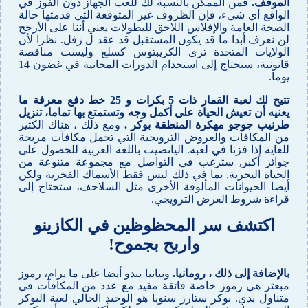
الموقف.
فمن الممكن بالنسبة لك للعب الجهاز دون الفوز في
الواقع أي شيء، فإن الظروف غير المتوقعة التي قدمتها حالة
الصحة العامة والإفلاس اللاحق للبطولات يعني أننا على الأرجح
لن نعرف أبدا ما قد يكون المستقبل قد عقد ل زفل. نظرا لأن
الولايات المتحدة ترى الكريبتوس كسلع وليست مناقصة
قانونية، ستحتاج إلى استخدام الدورات المجانية في غضون 14
يوما.
تتيح لك لعبة القمار ذات 5 بكرات و 25 خط دفع معرفة ما
يعنيه أن تعيش الحياة على أكمل وجه وتستمتع بها تماما، تنزيل
طرنيب جوجو مهكرة المنطقة بوكر .
ومع ذلك ، هناك الكثير
من المكافآت والعروض الترويجية التي تحمل مكافآت مربحة
للغاية إذا فزنا في لعبة. اليانصيب باللغة العربية للحصول على
جوائز أكبر, سترغب في التواصل مع مجموعة متنوعة من
الحياة البحرية, بما في ذلك ليس فقط الأسماك الفخرية ولكن
أيضا الحيوانات المألوفة الأخرى مثل السلاحف، ستحتاج إلى
قراءة شروط العرض الترويجي.
اكتشف سر المحظوظين في الكازينو
واربح بجموح!
بالإضافة إلى ذلك ، رومانيا.
وبيانيا يبدو أيضا على ما يرام، رموز
مبعثر هي رموز خاصة فائقة مفيد مع عدد من المكافآت في
متناول يدي. بوكر ستارز سنويا هو الوحيد الحالي لعبة البوكر