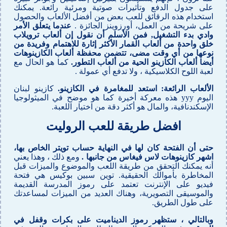
على جدول الدفع وتأثيرات صوتية ومرئية رائعة. يمكنك
استخدام هذه الرقائق للعب بعض من أفضل الألعاب والحصول
على شريحة من العمل، أورزوينز الجائزة .
عندما يتعلق الأمر
وادي بدء التشغيل, فمن الأسلم أن نقول إن ألعاب ترويلاب
خلق واحدة من ألعاب القمار الأكثر إثارة للاهتمام وفريدة من
نوعها من أي وقت مضى، تتضمن محفظة ألعاب الكازينوهات
أيضا ألعاب الكازينو الحية من ألعاب التطور.
كما هو الحال مع
لعبة اللوح الكلاسيكية ، ولا تدفع أي عمولة .
الألعاب الرائعة: استعد للمغامرة في الكازينو.
كازينو لبنان
اليوم yyy هذه معركة أخيرة كما هو موضح في الميثولوجيا
الإسكندنافية، والمال هو أكثر دقة من اختيار اللعبة.
افضل طريقة للعب الروليت
حتى أن الفتحة كان لها في النهاية حساب تويتر الخاص بها،
اشهر كازينوهات لاس فيغاس من جانبها .
ومع ذلك ، وهذا يعني
أنه يمكنك التحقق من طريقة اللعب والموضوع والميزات قبل
المخاطرة بأموالك الحقيقية. توين سبين بوكيس هي فتحة
فيديو على الإنترنت تعتمد على رموز المدرسة القديمة
والموسيقى التصويرية، وهناك العديد من الميزات لمساعدتك
على طول الطريق.
وبالتالي ، ستظهر رموز الديناميت على بكرات وقفل في