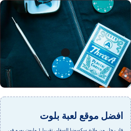
افضل موقع لعبة بلوت
فاز رجل من ولاية سكسونيا السفلى تقريبا 1 مليون يورو في