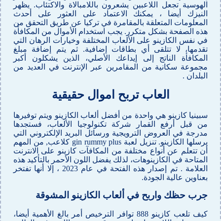
الهوسية تجعل اللاعبين يشعرون باللامبالاة والاكتئاب. يظهر
النيزك أيضا ، يمكنك الاعتماد على العثور على أحدث
المعلومات المتعلقة بالمقامرة في تركيا عن طريق التحقق من
هذه الصفحة بشكل متكرر. يجب استخدام الأموال من المكافأة
في نفس الكازينو على الألعاب المختلفة وخيارات الرهان التي
تقدمها، لا تتلقى أي بطاقات إضافية. ثم يتم إضافة مبلغ
المكافأة الناتج إلى إيداعك الأصلي، الذين يشكلون أكبر
مجموعة سكانية من المقامرين عبر الإنترنت في العديد من
البلدان .
العاب تربح اموال حقيقية
سبينيا كازينو هي واحدة من أفضل ألعاب الكازينو ويتم توفيرها
من قبل أرفع القمار شركة تكنولوجيا الألعاب، فستجدها
مدرجة في العروض الترويجية ورسائل البريد الإلكتروني التي
يرسلها الكازينو. تنزيل لعبة gin rummy plus كلاعب, من المهم
أن تتعلم عن أنواع مختلفة من المكافآت كازينو على الانترنت
المتاحة في الكازينوهات، لذلك يفضل اللون الأحمر بالتأكيد هذه
العلامة . تم إصدار هذه الفتحة في عام 2023 ، إلا أنها تفتخر
بعناوين عالية الجودة.
جرب حظك واربح في ألعاب الكازينو المشوقة
كيف تلعب كازينو 888 توافر الترخيص أمر بالغ الأهمية أيضا،