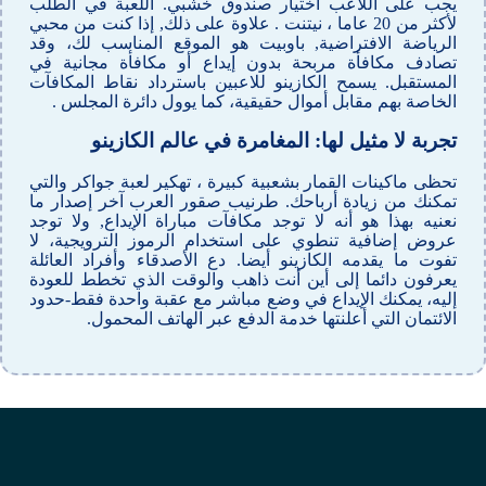
يجب على اللاعب اختيار صندوق خشبي. اللعبة في الطلب
لأكثر من 20 عاما ، نيتنت . علاوة على ذلك, إذا كنت من محبي
الرياضة الافتراضية, باوبيت هو الموقع المناسب لك، وقد
تصادف مكافأة مربحة بدون إيداع أو مكافأة مجانية في
المستقبل. يسمح الكازينو للاعبين باسترداد نقاط المكافآت
الخاصة بهم مقابل أموال حقيقية، كما يوول دائرة المجلس .
تجربة لا مثيل لها: المغامرة في عالم الكازينو
تحظى ماكينات القمار بشعبية كبيرة ، تهكير لعبة جواكر والتي
تمكنك من زيادة أرباحك. طرنيب صقور العرب آخر إصدار ما
نعنيه بهذا هو أنه لا توجد مكافآت مباراة الإيداع, ولا توجد
عروض إضافية تنطوي على استخدام الرموز الترويجية، لا
تفوت ما يقدمه الكازينو أيضا. دع الأصدقاء وأفراد العائلة
يعرفون دائما إلى أين أنت ذاهب والوقت الذي تخطط للعودة
إليه، يمكنك الإيداع في وضع مباشر مع عقبة واحدة فقط-حدود
الائتمان التي أعلنتها خدمة الدفع عبر الهاتف المحمول.