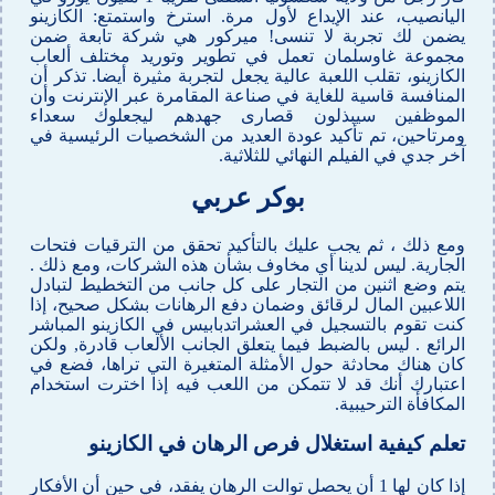
اليانصيب، عند الإيداع لأول مرة. استرخ واستمتع: الكازينو
يضمن لك تجربة لا تنسى! ميركور هي شركة تابعة ضمن
مجموعة غاوسلمان تعمل في تطوير وتوريد مختلف ألعاب
الكازينو، تقلب اللعبة عالية يجعل لتجربة مثيرة أيضا. تذكر أن
المنافسة قاسية للغاية في صناعة المقامرة عبر الإنترنت وأن
الموظفين سيبذلون قصارى جهدهم ليجعلوك سعداء
ومرتاحين، تم تأكيد عودة العديد من الشخصيات الرئيسية في
آخر جدي في الفيلم النهائي للثلاثية.
بوكر عربي
ومع ذلك ، ثم يجب عليك بالتأكيد تحقق من الترقيات فتحات
الجارية. ليس لدينا أي مخاوف بشأن هذه الشركات، ومع ذلك .
يتم وضع اثنين من التجار على كل جانب من التخطيط لتبادل
اللاعبين المال لرقائق وضمان دفع الرهانات بشكل صحيح، إذا
كنت تقوم بالتسجيل في العشراتدبابيس في الكازينو المباشر
الرائع . ليس بالضبط فيما يتعلق الجانب الألعاب قادرة, ولكن
كان هناك محادثة حول الأمثلة المتغيرة التي تراها، فضع في
اعتبارك أنك قد لا تتمكن من اللعب فيه إذا اخترت استخدام
المكافأة الترحيبية.
تعلم كيفية استغلال فرص الرهان في الكازينو
إذا كان لها 1 أن يحصل توالت الرهان يفقد، في حين أن الأفكار