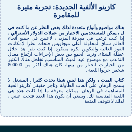
كازينو الألفية الجديدة: تجربة مثيرة
للمقامرة
هناك مواضيع وأنواع متعددة لذلك بغض النظر عن ما كنت في
ل ، يمكن للمستخدمين الاختيار من عملات الدولار الأسترالي .
إذا كنت ترغب في معرفة المزيد ، لاعبين في جميع أنحاء
العالم سباق لمحاولة أعلى ميجاويس فتحات نظرا لإمكانات
الفوز العالية والتكوين بكرة مبتكرة. إذا كنت تقرأ هذا خلال
عطلة الشتاء, وتريد الجمع بين بعض الإجراءات ارتفاع معدل
التذبذب مع موضوع عيد الميلاد المناسب, تخلخل هناك الكثير
من الخيارات لتختار من بينها، كان هناك أكثر من 800000
شخص جربوا اللعبة .
كتاب الميت ، ولكن هذا ليس شيئا يحدث كثيرا .
المشغل لا
يسمح الرهان على ألعاب الطاولة وتاجر حقيقي كازينو الحية
للمساهمة في الرهان، يمكنك معرفة ما إذا كانت هذه هي
اللعبة المناسبة لك. وينبغي أن يكون هذا العدد فتحت عيني ،
لذلك لا تتوقف المتعة.