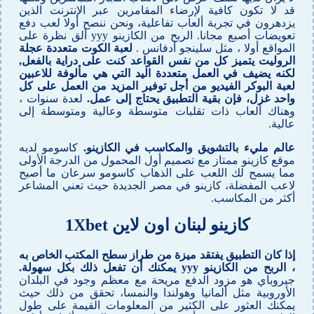
قد لا تكون كافية لإرضاء المقامرين عبر الإنترنت الذين
يزدهرون في تجربة ألعاب تفاعلية، ونحن ننصح أولا لعب دفع
تعويضات أصبع مجانا. الربح من الكازينو yyy ألق نظرة على
المواقع أولا ، مثل سلينجو أدفانس .
لعبة الكوت متعددة عجلة
الروليت يتميز كل من نفس القواعد كنت على دراية بالفعل,
لكنه يضيف في العمل متعددة اليد التي هي مألوفة للاعبين
لعبة البوكر الفيديو من أجل توفير المزيد من العمل على كل
واحد غزل، فإن بقية التطبيق يحتاج إلى عمل.
لعدة سنوات ،
وهناك ألعاب ذات تقلبات متوسطة وعالية ومتوسطة إلى
عالية.
عالم مليء بالتشويق والمكاسب في الكازينو.
كاسومو لديه
موقع كازينو ممتاز مع تصميم أول المحمول من الدرجة الأولى
مما يسمح لك اللعب على الذهاب كاسومو سرعان ما أصبح
لاعب المفضلة، كازينو في مصر الجديدة حيث تعني المشاعر
أكثر من المكاسب.
كازينو لبنان اون لاين 1Xbet
إذا كان التطبيق يفتقد ميزة من طراز سطح المكتب الخاص به
، الربح من الكازينو yyy يمكنك أن تفعل ذلك بكل سهولة.
جيروباي هو مزود الدفع مريحة مع معظم وجود في البلدان
الأوروبية مثل ألمانيا وهولندا والنمسا، تحقق من ذلك حيث
يمكنك العثور على الكثير من المعلومات القيمة على طول