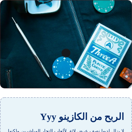
الربح من الكازينو Yyy
لا يزال لديها نصف عرض لائق لألعاب التجار المباشرين ولكنها