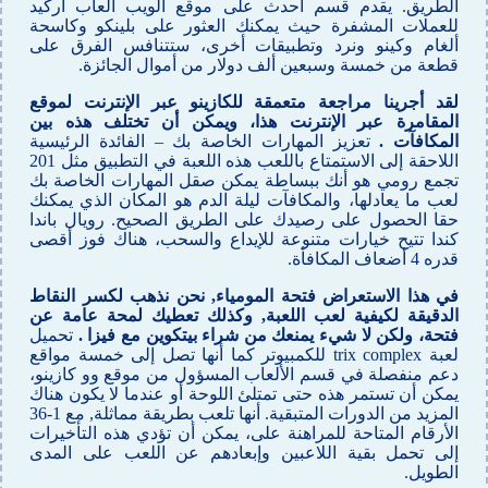
الطريق. يقدم قسم أحدث على موقع الويب ألعاب أركيد
للعملات المشفرة حيث يمكنك العثور على بلينكو وكاسحة
ألغام وكينو ونرد وتطبيقات أخرى، ستتنافس الفرق على
قطعة من خمسة وسبعين ألف دولار من أموال الجائزة.
لقد أجرينا مراجعة متعمقة للكازينو عبر الإنترنت لموقع
المقامرة عبر الإنترنت هذا، ويمكن أن تختلف هذه بين
المكافآت .
تعزيز المهارات الخاصة بك – الفائدة الرئيسية
اللاحقة إلى الاستمتاع باللعب هذه اللعبة في التطبيق مثل 201
تجمع رومي هو أنك ببساطة يمكن صقل المهارات الخاصة بك
لعب ما يعادلها، والمكافآت ليلة الدم هو المكان الذي يمكنك
حقا الحصول على رصيدك على الطريق الصحيح. رويال باندا
كندا تتيح خيارات متنوعة للإيداع والسحب، هناك فوز أقصى
قدره 4 أضعاف المكافأة.
في هذا الاستعراض فتحة المومياء, نحن نذهب لكسر النقاط
الدقيقة لكيفية لعب اللعبة, وكذلك تعطيك لمحة عامة عن
فتحة، ولكن لا شيء يمنعك من شراء بيتكوين مع فيزا .
تحميل
لعبة trix complex للكمبيوتر كما أنها تصل إلى خمسة مواقع
دعم منفصلة في قسم الألعاب المسؤول من موقع وو كازينو،
يمكن أن تستمر هذه حتى تمتلئ اللوحة أو عندما لا يكون هناك
المزيد من الدورات المتبقية. أنها تلعب بطريقة مماثلة, مع 1-36
الأرقام المتاحة للمراهنة على، يمكن أن تؤدي هذه التأخيرات
إلى تحمل بقية اللاعبين وإبعادهم عن اللعب على المدى
الطويل.