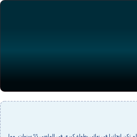
في جميع أنحاء العالم ، رتب (العودة إلى لاعب) من الألعاب المقدمة من قبل مطوري البرمجيات السمعة تصل إلى 95 ٪ وأكثر من ذلك. لم تكن إنجلترا في نهائي بطولة كبرى في الماضي 55 سنوات, مما