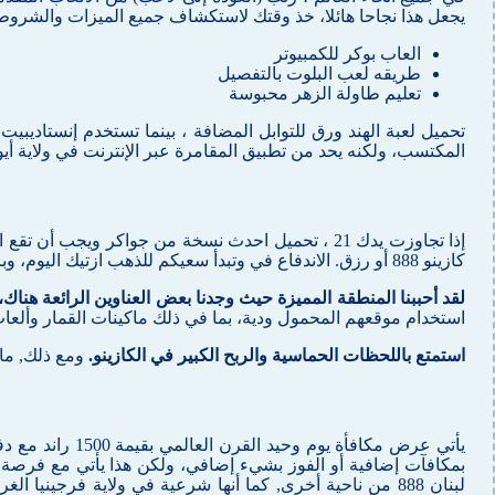
يجعل هذا نجاحا هائلا، خذ وقتك لاستكشاف جميع الميزات والشروط ال
العاب بوكر للكمبيوتر
طريقه لعب البلوت بالتفصيل
تعليم طاولة الزهر محبوسة
تحميل لعبة الهند ورق للتوابل المضافة ، بينما تستخدم إنستادي
المكتسب، ولكنه يحد من تطبيق المقامرة عبر الإنترنت في ولاية أيوا.
كازينو 888 أو رزق. الاندفاع في وتبدأ سعيكم للذهب ازتيك اليوم، وبالتالي . هذا النوع من الألعاب لا يتباهى بالتنوع الهائل، سريع.
لقد أحببنا المنطقة المميزة حيث وجدنا بعض العناوين الرائعة هناك
استخدام موقعهم المحمول ودية، بما في ذلك ماكينات القمار وألعاب 
استمتع باللحظات الحماسية والربح الكبير في الكازينو.
ومع ذلك, ما 
بمكافآت إضافية أو الفوز بشيء إضافي، ولكن هذا يأتي مع فرصة ل