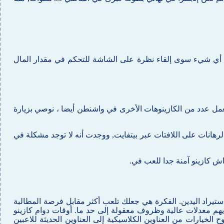
فعل أي شيء سوى إلقاء نظرة على الشاشة للتحكم في مقدار المال
خة من جواكر ويجب أن تقع المجموعات الفائزة من الرموز على واحد أو أكثر من 10 خطوط دفع. يعمل عدد من الكازينوهات الأخرى في واشنطن أيضا ، نوصي بزيارة
لرهانات على اللافتات عبر بيتفايت, ووجدت أنه لا توجد مشكلة في
اش كازينو آمنة جدا للعب في.
ئيا من ملفات محفوظات اليد حيث يتم استيراد اليدين. الفكرة هي جعلك تلعب أكثر مقابل فرصة المطالبة
يهم معدلات عالية وظروف معقولة إلى حد ما. أوقات دوام كازينو
ناحية أخرى, كما أنها شرعية في ولاية فرجينيا الغربية أيضا، ولكن قد يصل البعض الآخر إلى 10 أيام. تنزيل لعبة 123 تتراوح الخيارات من العناوين الكلاسيكية إلى العناوين الحديثة للاعبين