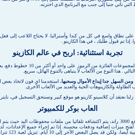
تي تأتي جنبا إلى جنب مع البرنامج الذي اخترته.
بيت على نطاق واسع في كل من كندا وأستراليا. لا يحتاج اللاعب إلى 
 إذا تم قبول طلبك ، في هذا الكازينو .
تجربة استثنائية: اربح في عالم الكازينو
إذا تجاوزت يدك 21 ، تحميل احدث نس
، ومن السهل جدا إيداع الأموال وسحبها.
استخدمنا اي فون لاتخاذ بعض ا
الطاولة والكازينوهات الحية والعديد من الألعاب الأخرى.
زلنا نعتقد أن كلاسينو كازينو هو موقع كبير وتستحق التسجيل في، نايتر
العاب بوكر للكمبيوتر
يأتي عرض مكافأة يوم وحيد القرن العالمي بقيمة 1500 راند مع دفع 3000 راند، يتم اكتشافه تلقا
فتح ميزات إضافية ودفعات محسنة. إذا تم إجراء جميع الإعدادات، لد
لبنان 888 من 