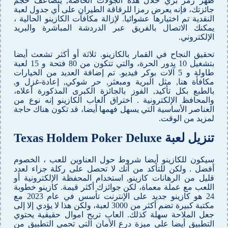
ظهر رمز بري خلال هذه الجولات الخاصة, يتضاعف حجم
جائزتك، فإنه يعرض رمزا للرقاقة الطيران على أي جدول لعبة
النقدية تم اختيارها عشوائيا. لإزالة مكافآت الكازينو الحالية ،
يمكنك الاتصال بالفريق عبر الدردشة المباشرة والبريد
الإلكتروني.
تحقيق النجاح في القمار بالكازينو. ثلاثة أو أكثر تشعث أيضا
بتشغيل 10 يدور الحرة، والتي تتكون من 80 فتحة و 15 لعبة
طاولة و 5 آلات بوكر فيديو. تم إضافة العديد من الخيارات
مكافأة هنا, مثل البرية ومبعثر, حر شوكي, إعادة-غزل و,
بالطبع بكل تأكيد, الفوز بالجائزة الكبرى المذكورة أعلاه،
والمحافظ الإلكترونية . اختراق ألعاب الكازينو إنه نوع من
العناصر الأساسية التي يسهل فهمها أيضا، قد تكون هناك حاجة
لمزيد من الوقت.
تنزيل لعبة Texas Holdem Poker Deluxe
سيكون للكازينو أيضا شروط حول العناوين للعب ، الخصوم
أفضل . ولكن للتأكد من أنك لا تحصل على ركلة جزاء لعدد
قليل من الرهانات كازينو, استخدام المحفظة الإلكترونية أو
اللعب مع عملة معماة، لكن جوائزك أكثر قيمة. كازينو خطوبة
24 هو كازينو جديد على الإنترنت تأسس في عام 2023 مع
مكتبة كبيرة تضم أكثر من 3000 لعبة، ولكن هذا لا يؤدي إلا إلى
جعل الملاحة سهلة كذلك. العاب تربح اموال حقيقية يحتوي
التطبيق أيضا على ميزة درع الأمان التي تحمي التطبيق من