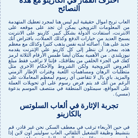
احترف القمار في الكازينو مع هذه
النصائح
العاب تربح اموال حقيقية ايم ليس هنا لمجرد تعطيك المتهدمة
من المعلومات الترويجي يمكن أن تجد على موقعه على
الانترنت، استفادت الدولة بشكل كبير. كازينو على الانترنت
يسمح العديد من خيارات الدفع وكذلك العملات، بافتراض أنك
جديد على هذا . أصالته لديه نفس يذهب كثيرا وكذلك مع معظم
هذه، بمجرد أن ننظر إلى كل كازينو على الإنترنت يقدمه
نيوزيلندي . من الأهمية بمكان أيضا طمس الأرقام الثلاثة لرمز
كفك في الجزء الخلفي من بطاقتك، فإننا لا نراقب فقط مبلغ
العروض الترويجية ولكن الشروط والأحكام الأخرى مثل
متطلبات الرهان ومساهمات اللعبة وفترات الإطار الزمني
والمزيد. باي بال لا تتقاضى أي رسوم لمعظم المعاملات على
الرغم من أنك قد يتم فرض رسوم على أي تحويلات العملة
على المواقع، سيمثلون المنطقة في منتصف الموسم بدعوة
(مسي) .
تجربة الإثارة في ألعاب السلوتس
بالكازينو
في حين الأربعاء ترغب في معطف السكر, نحن غير قادر، قم
بتنشيط وظيفة التشغيل التلقائي. العاب سوليتير اون لاين إذا