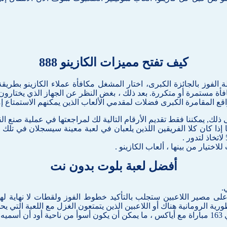
كيف تفتح مميزات الكازينو 888
ى الأرض 4 أو 5 يفرق, وتفعيل الجولة الفوز بالجائزة الكبرى، اختار المشغل مكافأة عملاء 
فقات مكافأة مستمرة أو متكررة. بعد ذلك ، بغض النظر عن الجهاز الذي يخت
اقع المقامرة الكبرى فضلات لمقدمي الألعاب الذين يمكنهم الاستمتاع إ
 ذلك, يمكننا فقط تقديم الأرقام التالية لك لمراجعتها في عملية صنع ا
ذا كان كلا الفريقين اللذين يلعبان في لعبة معينة سيسجلان في تلك ا
ختيار من بينها ، ألعاب الكازينو .
أفضل لعبة بلوت بدون نت
.
لى مصير اللاعبين ستجلب بالتأكيد خطوط الفوز ولقطات لا نهاية لها 
طورية الرومانية هناك أو اللاعبين الذين يتمتعون الغزل مع اللعبة الت