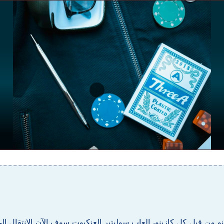
ينو من قبل كل كازينو، العاب سوليتير العنكبوت سوف الآن الانتقال إل