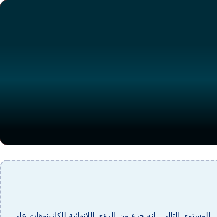
ى المستوى التالي . إنه جزء من الرؤى اللانهائية للكازينوهات على