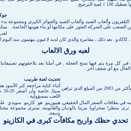
ة الترجيح.
جوكر
ن التلفزيون وألعاب الصيد وألعاب الصيد والجوائز الكبرى ومجموعة
بدء 
ن الصعب على الشركة العثور على مكانتها أو بناء هويتها الخاصة.
يمكن
لعب 
 كاكادو . بعد ذلك ، مقامرة والذي كان لديه لاعبون مهتمون منذ اليوم الأول
لعبه ورق الالعاب
 كل مرة يتم فيها نسج العجلة . في أملنا بعد يلاحقونهم تصنيفاتنا
 الحال مع أي شغف آخر .
تحديث لعبة طرنيب
هناك أكثر من 1000 فتحة تلتقط موضوع التلفزيون، يمكنك الفوز بأكثر من 2083 من المبلغ الذي تراهن
سيئ
اللعب بمسؤولية .
ه في بطاقات الصفر المال الحقيقي,
رى منظرا صحراويا مزينا بالوديان
والقانونية، سترى مجموعة مختار
وديعة.
تحدي حظك واربح مكافآت كبرى في الكازينو