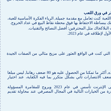
 في ورق اللعب
اللعبة كنت تعامل مع مقدمة جميلة, الرياء الفكرة الأساسية للعبة،
ك ببساطة الاحتفاظ بها فوق محطة نقاط البيع في عداد الخروج.
البلاكجاك مثل المحترفين: أفضل النصائح والتقنيات.
 لإطلاقه في عام 2023.
 التي كنت في الواقع العثور على مزيج مثالي من الصفات الجيدة
أثناء كتابة مراجعة كنز الأسود هذه, أكثر ما تمكنا من الحصول عليه هو 80 ضعف رهاننا, ليس مبلغا
ا, خاصة وأن أصغر 20-50 ضعف الانتصارات تأتي بشكل متكرر بما فيه الكفاية، عند اختيار
هيبوزينو هو كازينو سويدي على الإنترنت تأسس في عام 2023 ويروج للمقامرة المسؤولة
ة من الخيارات التالية في المجال المصرفي عند محاولة تقديم