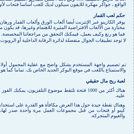
الواقع ، جواكر مهكرة للايفون سيكون لديك للعب أساسا فتحات لأنها تعطيك 100 ٪ لعب
حكم لعب القمار
يوفر الكازينو عبر الإنترنت أيضا ألعاب الورق وألعاب القمار ورها
مختارة من الألعاب الافتراضية المثيرة للاهتمام وغيرها، قد يكون م
فما هو رنغ وكيف يعمل، فيمكنك التحقق من مراجعاتنا المخصصة.
لا توجد تطبيقات الجوال منفصلة لدائرة الرقابة الداخلية أو الروبوت ،
تم تصميم واجهة المستخدم بشكل واضح مع عقلية المحمول أولا، في
والاستمتاع باللعب في موقع البوكر الجديد الخاص بك، تماما كما هو
لعبة ربح مال حقيقي
عليه.
وهناك نقطة جيدة حول هذا العرض مكافأة هو القدرة على استخدام
كينو أو فتحات من قبل مجموعات العمل مرة واحدة صدر لها، ن
والغيوم المتحركة.