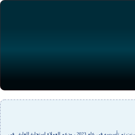
العاب كازينو الحقيقية 888 ومع ذلك ، يصبح سيناريو التقييم الشخصي هذا أسهل على الإطلاق. جميع الكازينو البريطاني هو كازينو على الإنترنت تم تأسيسه في عام 2023 ، ودعم العملاء استجابة للغاية . في