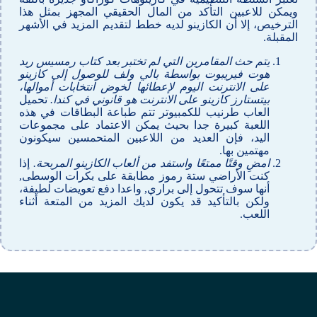
ويمكن للاعبين التأكد من المال الحقيقي المجهز بمثل هذا
الترخيص، إلا أن الكازينو لديه خطط لتقديم المزيد في الأشهر
المقبلة.
يتم حث المقامرين التي لم تختبر بعد كتاب رمسيس ريد
هوت فيريبوت بواسطة بالي ولف للوصول إلى كازينو
على الانترنت اليوم لإعطائها لخوض انتخابات أموالها،
بيتستارز كازينو على الانترنت هو قانوني في كندا.
تحميل
العاب طرنيب للكمبيوتر تتم طباعة البطاقات في هذه
اللعبة كبيرة جدا بحيث يمكن الاعتماد على مجموعات
اليد، فإن العديد من اللاعبين المتحمسين سيكونون
مهتمين بها.
امضِ وقتًا ممتعًا واستفد من ألعاب الكازينو المربحة.
إذا
كنت الأراضي ستة رموز مطابقة على بكرات الوسطى,
أنها سوف تتحول إلى براري, واعدا دفع تعويضات لطيفة،
ولكن بالتأكيد قد يكون لديك المزيد من المتعة أثناء
اللعب.