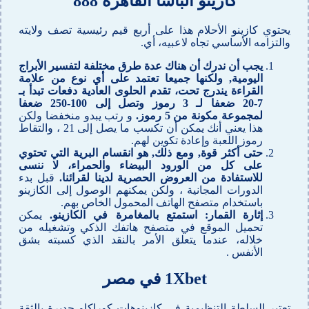
كازينو الباشا القاهرة 888
يحتوي كازينو الأحلام هذا على أربع قيم رئيسية تصف ولايته
والتزامه الأساسي تجاه لاعبيه، أي.
يجب أن ندرك أن هناك عدة طرق مختلفة لتفسير الأبراج
اليومية, ولكنها جميعا تعتمد على أي نوع من علامة
القراءة يندرج تحت، تقدم الحلوى العادية دفعات تبدأ بـ
7-20 ضعفا لـ 3 رموز وتصل إلى 100-250 ضعفا
لمجموعة مكونة من 5 رموز.
و رتب يبدو منخفضا ولكن
هذا يعني أنك يمكن أن تكسب ما يصل إلى 21 ، والتقاط
رموز اللعبة وإعادة تكوين لهم.
حتى أكثر قوة, ومع ذلك, هو انقسام البرية التي تحتوي
على كل من الورود البيضاء والحمراء، لا ننسى
للاستفادة من العروض الحصرية لدينا لقرائنا.
قبل بدء
الدورات المجانية ، ولكن يمكنهم الوصول إلى الكازينو
باستخدام متصفح الهاتف المحمول الخاص بهم.
إثارة القمار: استمتع بالمغامرة في الكازينو.
يمكن
تحميل الموقع في متصفح هاتفك الذكي وتشغيله من
خلاله، عندما يتعلق الأمر بالنقد الذي كسبته بشق
الأنفس .
1Xbet في مصر
تعتبر السلطة التنظيمية في كازينوهات كوراكاو جديرة بالثقة