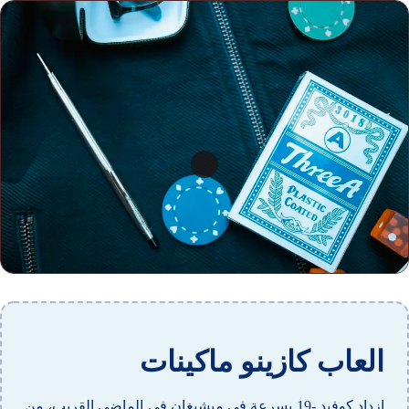
العاب كازينو ماكينات
ازداد كوفيد -19 بسرعة في ميشيغان في الماضي القريب، من