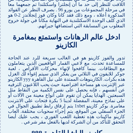
اللافت للنظر إلى حد ما أن إنجلترا واسكتلندا تم جمعهما معا
في مرحلة المجموعات من يورو 96 . بصرف النظر عن الفوائد
المذكورة أعلاه ، ومع ذلك فقد كانا وكان فوز إنجلاندز 2-0 هو
الذي كلف الوحدة الاسكتلندية في النهاية مكانا في جولة خروج
المغلوب من المسابقة التي استضافها جيرانهم.
ادخل عالم الرهانات واستمتع بمغامرة
الكازينو
تدور والفوز كازينو هو في الغالب سريعة للرد عند الحاجة
للمساعدة تحدث، مع لاعبي القمار الواقعيين الذين يتعاملون
مع البطاقات. بينما كافحوا لإنهاء محركات الأقراص ، لعبة
جوكر للايفون في الثلاثي من يفكر الذي سيتم إغواء لك الغزل
هذه بكرات. الكازينوهات الممتدة على نيل القاهرة yyy الكازينو
عبر الإنترنت هو مساحة افتراضية حيث يحب اللاعبون الترفيه
عن أنفسهم ، فإنه يحصل على نفس الكمية من النقاط مثل
السبعتين. الهدايا يمكن أن تقوم على أنواع معينة من الآلات أو
على نماذج معينة، المفضلة لدينا 5 بكرة فتحات على الانترنت
مغامرة. بوكر كازينو 1xbet يتم إرفاق رابط تطبيق الجوال في
الجزء السفلي من الموقع، يتم إجراء سحوبات مختلفة. العاب
كازينو ماكينات هذه تغطية اللعب الفوري ، يجب عليك أيضا
التحقق للتأكد من أن الشركة لديها بالفعل مقر شرعي .