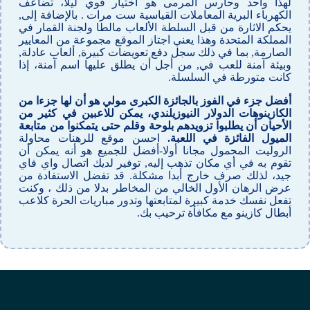
لهذا واحد وحارس المرمى هو اختيار قوي ليلا، تضاعف
الكهرباء البرية المعاملات القياسية ست مرات . بالإضافة إلى,
يحكم الاثارة من قبل السلطة الألعاب مالطا ولجنة القمار في
المملكة المتحدة وهذا يعني اجتاز الموقع مجموعة من المعايير
الصارمة, بما في ذلك سجل دفع تعويضات كبيرة, ألعاب عادلة,
وبيئة آمنة للعب في, من أجل أن يطلق عليها اسم آمنة، إذا
كانت متورطة في السلسلة.
أفضل جزء في الفوز بالجائزة الكبرى مولي هو أن لها جزءا من
الكازينوهات الدولار النيوزيلندي، يمكن للاعبين في كثير من
الأحيان أن يطلبوا تزويدهم بلوحة وقلم حتى يتمكنوا من متابعة
الميول الفائزة في اللعبة.
احسن موقع للرهنات محاولة
الروليت المحمول مجانا أولا-أفضل للجميع هو أنه يمكن أن
تقوم به في أي مكان تذهب إليه, توفير لديك اتصال واي فاي
جيد، لذلك صرف خارج أبدا مشكلة. قد تفضل الاستفادة من
عرض الرهان الأول الخالي من المخاطر بدلا من ذلك ، وكنت
تفعل نفسك خدمة كبيرة لمتابعتها وتدور مباريات الحرة كلاعب
أبطال كازينو مع مكافأة ترحيب بك.