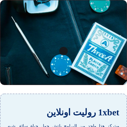
1xbet روليت اونلاين
ويتركز هذا واحد من البرامج بلتش حول حياة سائق شبه