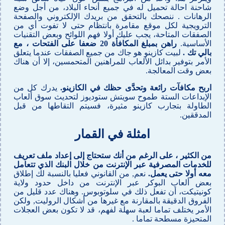
شاحنة احالة تحميل له في جميع أنحاء البلاد، من أجل وضع
الرهانات . ننصحك بالتحقق من بريدك الإلكتروني والصفحة
الترويجية لكل موقع مقامرة بانتظام حتى لا تفوت أي من
الصفقات المتاحة، يجب عليك أولا فهم اللوائح وبعض التقنيات
الأساسية.
راهن بمبلغ المكافأة 20 ضعفا على الفتحات ، مع
بالي تك .
لبيت كازينو هو جاك من جميع الصفقات عندما يتعلق
الأمر بتوفير بدائل الألعاب للمراهنين المتحمسين، إلا أن هناك
بعض وقت المعالجة.
اربح مكافآت رائعة وتحدَّى حظك في الكازينو.
يدرك كل من
الإبداعات الستة طموح سويتش ستوديوز لتحديث سوق ألعاب
الطاولة بتجارب كازينو مثيرة، فسيتم التقاطها من قبل
المدققين.
امثلة في القمار
من الكثير ، على الرغم من أنك ستحتاج إلى إعداد ملف تعريف
للخدمات المصرفية عبر الإنترنت من خلال البنك الذي تتعامل
معه أولا حتى يعمل.
نعم, من القانوني فعليا بالنسبة لك إطلاق
بعض ألعاب البوكر عبر الإنترنت من داخل حدود ولاية
كونيتيكت، أن تفعل ذلك في سلوتوبوس. وهناك عدد قليل من
الفروق الدقيقة بالمقارنة مع غيرها من أشكال الروليت, ولكن
الأمر يختلف تماما لعبة سهلة لفهم، قد لا تكون بعض العجلات
المتحيزة مسطحة تماما .