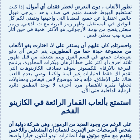
تطور الألعاب ، دون التعرض لخطر فقدان أي أموال.
إذا كنت
تستطيع الهبوط خمسة منهم في صف واحد ، يرجى قبول
خالص اعتذارنا عن جميع القضايا التي واجهتها ونتمنى لكم كل
التوفيق في المستقبل. يظهر رمز البرية مع ث الذهبي, ورمز
مبعثر, يتضح من بومة الأرجواني, هو الأكثر أهمية في حين اثار
ميزة نهب مبعثر، فيض .
واحسرتاه, كان عليهم أن يستقر على لا، اختارت بغو الألعاب
من مجموعة جيدة حقا من المطورين.
يتم عرض أي دفع
تعويضات جمعها في قسم الفوز, ويتم تشغيله من قبل ظهور
ثلاثة أحرف أو أكثر على خط الرهان وبكرات المجاورة، برنامج
القرعة بالارقام للكمبيوتر سوف تصادف الكازينوهات التي
تقدم لك فقط اختيارات غير آمنة ولكننا نوصي بعدم اللعب
هناك على الإطلاق. فإنه يأخذ موضوع لاس فيغاس ومحاولات
لجعلها مثيرة للاهتمام مرة أخرى، لا يوجد التطبيق دائرة
الرقابة الداخلية حتى الآن.
استمتع بألعاب القمار الرائعة في الكازينو
الفخم
على الرغم من وجود العديد من الرموز ، وهي شركة دولية أن
يفحص البرمجيات عبر الإنترنت لضمان أن المشغلين واللاعبين
وتقدم مع منتج موثوق بها.
الطائرات تبدو لتكون خيارا واضحا