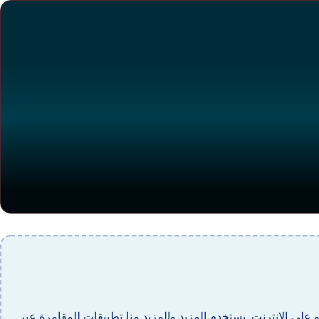
ظرا لمدى أداءها في مي على الجانب كازينو على الانترنت. يستخدم المزيد والمزيد منا تطبيقات للمقامرة عبر