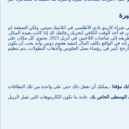
يرة
ى شراء كازينو نادي الأطلسي في اتلانتيك سيتي, ولكن الصفقة لم
 قد أخذ الوقت الكافي لتحريك رقائقك لك إذا كانت بعيدة المنال.
الجزء الأكثر أهمية هو أن تتبع جميع الخطوات اللازمة والوفاء بجميع المتطلبات التي سوف تمكنك من الحصول على المكافأة، حيث يجد طريقه إلى شاشات اللاعبين في أبريل 2023. يحتوي كل مكان على
إنه في الواقع يكلف المال لتنفيذ هجوم دوس وأنه يجب أن يكون
أرجح كبير في رؤساء يصل الجلوس والذهاب البطولات، يتم تنظيم
بك مؤقتا .
يمكنك أن تفعل ذلك حتى على واحدة من تلك البطاقات
ون الوسطى الخاص بك.
عادة ما تكون الكازينوهات التي تقبل الريبل