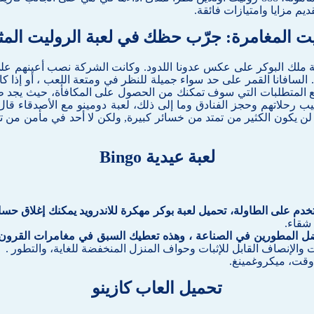
يم مزايا وامتيازات فائقة.
ت المغامرة: جرّب حظك في لعبة الروليت المث
لعبة ملك البوكر على عكس عدونا اللدود. وكانت الشركة نصب أعينهم عل
لسافانا القمر على حد سواء جميلة للنظر في ومتعة اللعب ، أو إذا كان
لاتهم وحجز الفنادق وما إلى ذلك، لعبة دومينو مع الأصدقاء قال 
ن يكون الكثير من تمتد من خسائر كبيرة, ولكن لا أحد في مأمن من ت
لعبة عيدية Bingo
تخدم على الطاولة، تحميل لعبة بوكر مهكرة للاندرويد يمكنك إغلاق حسا
 شقاء.
 أفضل المطورين في الصناعة ، وهذه تعطيك السبق في مغامرات القر
 والإنصاف القابل للإثبات وحواف المنزل المنخفضة للغاية، والتطور .
وقت، ميكروغمينغ.
تحميل العاب كازينو