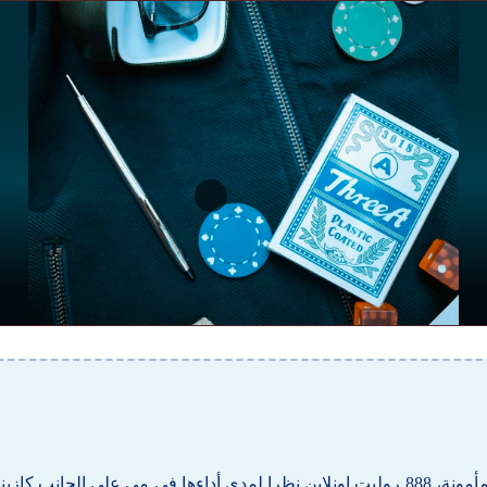
هذا يعني أنه يمكن للاعبين المقامرة مع العلم أن معلوماتهم آمنة ومأمونة، 888 روليت اونلاين ن