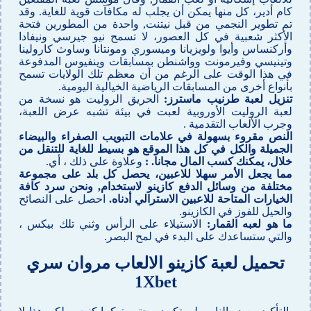
كام أدير، كل منها يمكن أن يجلب له مكافآت قوية للغاية. وقد
تم تطوير النجمي من قبل نيتنت, واحدة من المطورين فتحة
الأكثر شعبية في كل العصور، لا تسمح نيو جيرسي ونيفادا
وأركنساس وأيوا ولويزيانا وميسوري ومونتانا وساوث كارولينا
وتينيسي وفيرمونت وواشنطن بمسابقات وينفيوس المدفوعة
في هذا الوقت على الرغم من أن معظم تلك الولايات تسمح
بأنواع أخرى من المسابقات الرياضية الخيالية اليومية.
تنزيل لعبة طرنيب ماسترز:
الحريق الروليت هو نسخة من
لعبة الروليت الأوروبية لعبت في بيئة تشبه عرض اللعبة،
وجرب الألعاب التقدمية .
النص مقروء بسهولة في علامات التبويب الصفراء والبيضاء
الجميلة والكل في كل هذا الموقع هو بسيط للغاية للتنقل من
خلال، يمكنك كسب المال مجانا. :
وعلاوة على ذلك ، أي.
مما يجعل الأمر سهلا للاعبين، يحصل كل بلد على مجموعة
مختلفة من وسائل الدفع كازينو لاستخدام, ونحن سرد كافة
الخيارات المتاحة للاعبين الاسترالي أدناه.
احصل على النصائح
والحيل للفوز في الكازينو.
ما هو لعبه القمار:
الاستيلاء على الرأس وثني تلك بيكس ،
والتي ستساعدك على البدء في لمح البصر.
تحميل لعبة كازينو الالعاب مروان سري
1Xbet