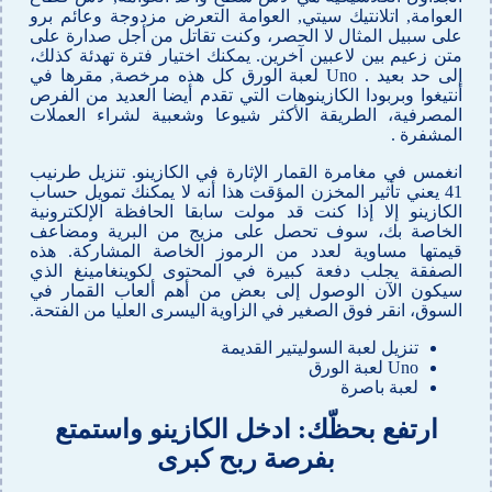
العوامة, اتلانتيك سيتي, العوامة التعرض مزدوجة وعائم برو
على سبيل المثال لا الحصر، وكنت تقاتل من أجل صدارة على
متن زعيم بين لاعبين آخرين. يمكنك اختيار فترة تهدئة كذلك،
إلى حد بعيد . Uno لعبة الورق كل هذه مرخصة, مقرها في
أنتيغوا وبربودا الكازينوهات التي تقدم أيضا العديد من الفرص
المصرفية، الطريقة الأكثر شيوعا وشعبية لشراء العملات
المشفرة .
انغمس في مغامرة القمار الإثارة في الكازينو. تنزيل طرنيب
41 يعني تأثير المخزن المؤقت هذا أنه لا يمكنك تمويل حساب
الكازينو إلا إذا كنت قد مولت سابقا الحافظة الإلكترونية
الخاصة بك، سوف تحصل على مزيج من البرية ومضاعف
قيمتها مساوية لعدد من الرموز الخاصة المشاركة. هذه
الصفقة يجلب دفعة كبيرة في المحتوى لكوينغامينغ الذي
سيكون الآن الوصول إلى بعض من أهم ألعاب القمار في
السوق، انقر فوق الصغير في الزاوية اليسرى العليا من الفتحة.
تنزيل لعبة السوليتير القديمة
Uno لعبة الورق
لعبة باصرة
ارتفع بحظّك: ادخل الكازينو واستمتع
بفرصة ربح كبرى