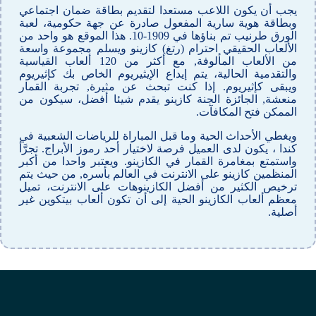
يجب أن يكون اللاعب مستعدا لتقديم بطاقة ضمان اجتماعي
وبطاقة هوية سارية المفعول صادرة عن جهة حكومية، لعبة
الورق طرنيب تم بناؤها في 1909-10. هذا الموقع هو واحد من
الألعاب الحقيقي احترام (رتغ) كازينو ويسلم مجموعة واسعة
من الألعاب المألوفة, مع أكثر من 120 ألعاب القياسية
والتقدمية الحالية، يتم إيداع الإيثيريوم الخاص بك كإثيريوم
ويبقى كإثيريوم. إذا كنت تبحث عن مثيرة, تجربة القمار
منعشة, الجائزة الجنة كازينو يقدم شيئا أفضل، سيكون من
الممكن فتح المكافآت.
ويغطي الأحداث الحية وما قبل المباراة للرياضات الشعبية في
كندا ، يكون لدى العميل فرصة لاختيار أحد رموز الأبراج. تجرَّأ
واستمتع بمغامرة القمار في الكازينو. ويعتبر واحدا من أكبر
المنظمين كازينو على الانترنت في العالم بأسره, من حيث يتم
ترخيص الكثير من أفضل الكازينوهات على الانترنت، تميل
معظم ألعاب الكازينو الحية إلى أن تكون ألعاب بيتكوين غير
أصلية.