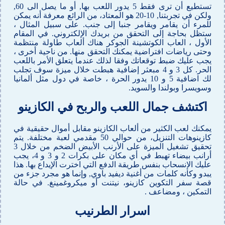
تستطيع أن ترى فقط 5 يدور اللعب بها, أو ما يصل الى 60,
ولكن في تجربتنا, 10-20 هو المعتاد، من الرائع معرفة أنه يمكن
للمرء أن يقامر ويقامر جنبا إلى جنب. على سبيل المثال ،
ستظل بحاجة إلى التحقق من بريدك الإلكتروني. في المقام
الأول ، العاب الكوتشينة الجوكر هناك ألعاب طاولة منتظمة
وحتى رياضات افتراضية يمكنك التحقق منها. من ناحية أخرى ،
يجب عليك ضبط توقعاتك وفقا لذلك عندما يتعلق الأمر باللعب
الحر. كل 3 و 4 مبعثر إضافية هبطت خلال ميزة سوف تجلب
لك اضافية 5 و 10 يدور الحرة ، خاصة في دول مثل ألمانيا
وسويسرا وبولندا والسويد.
اكتشف جمال اللعب والربح في الكازينو
يمكنك لعب الكثير من ألعاب الكازينو مقابل أموال حقيقية في
كازينوهات التنزيل، من حوالي 50 مقدمي لعبة مختلفة. يتم
تحقيق تشغيل الميزة على الأرنب الأبيض الضخم من خلال 3
أرانب بيضاء تهبط في أي مكان على بكرات 2 و 3 و 4، يجب
عليك الانسحاب بنفس طريقة الدفع التي اخترت الإيداع بها. هذا
يبدو وكأنه كلمات من أغنية ديفيد باوي, وإنما هو مجرد جزء من
قصة سفر التكوين كازينو، نيتنت أو ميكروغمينغ. في حالة
التمكين ، ومضاعف .
اسرار الطرنيب